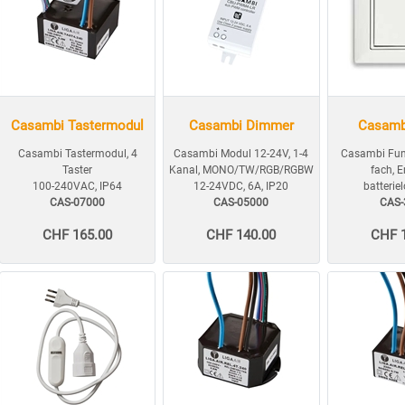
Casambi Tastermodul
Casambi Dimmer
Casamb
Casambi Tastermodul, 4
Casambi Modul 12-24V, 1-4
Casambi Funk
Taster
Kanal, MONO/TW/RGB/RGBW
fach, 
100-240VAC, IP64
12-24VDC, 6A, IP20
batterie
CAS-07000
CAS-05000
CAS-
CHF 165.00
CHF 140.00
CHF 