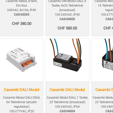
Casambi Relais, 8-fach,
Casambi DIN-Modul DALI, 4
Casambi Mod
Ein/Aus
Taster, 4x25 Teilnehmer
16 Teilneh
240VAC, 8x10A, IP40
(broadcast)
regul
CAS-03005
100-240VAC, IP40
100-277
CAS-04000
CAS-
CHF 380.00
CHF 580.00
CHF 
Casambi DALI Modul
Casambi DALI Modul
Casambi 
Casambi Modul DALI 2064,
Casambi Modul DALI, 1 Taster,
Casambi Modul 
64 Teilnehmer (einzeln
25 Teilnehmer (broadcast)
25 Teilnehme
regulierbar)
100-240VAC, IP64
100-240
100-277VAC, IP20
CAS-04004
CAS-