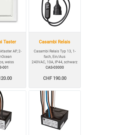
i Taster
Casambi Relais
taster AP, 2-
Casambi Relais Typ 13, 1-
EnOcean
fach, Ein/Aus
los, weiss
240VAC, 10A, IP44, schwarz
3-001
CAS-03000
120.00
CHF 190.00