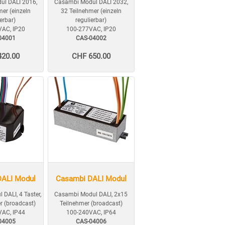
ul DALI 2016,
Casambi Modul DALI 2032,
mer (einzeln
32 Teilnehmer (einzeln
ierbar)
regulierbar)
VAC, IP20
100-277VAC, IP20
04001
CAS-04002
420.00
CHF 650.00
DALI Modul
Casambi DALI Modul
DALI, 4 Taster,
Casambi Modul DALI, 2x15
r (broadcast)
Teilnehmer (broadcast)
VAC, IP44
100-240VAC, IP64
04005
CAS-04006