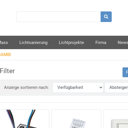
Mass
Lichtsanierung
Lichtprojekte
Firma
New
AMBI
Filter
F
Anzeige sortieren nach: