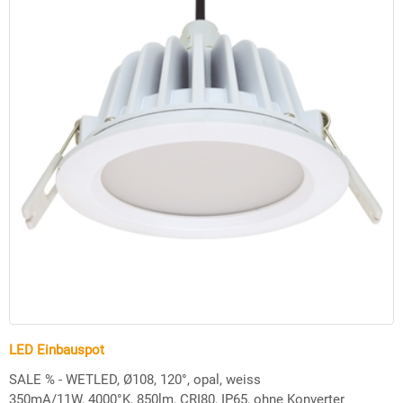
LED Einbauspot
SALE % - WETLED, Ø108, 120°, opal, weiss
350mA/11W, 4000°K, 850lm, CRI80, IP65, ohne Konverter