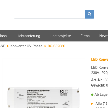
Mass
Lichtsanierung
Lichtprojekte
Firma
New
ASE
Konverter CV Phase
BG-S32080
LED Konve
LED Konve
230V, IP2
Art.-Nr.:
B
Gewicht:
0
Ab Lager
Alle
(1)