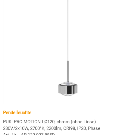
Pendelleuchte
PUK! PRO MOTION I Ø120, chrom (ohne Linse)
230V/2x10W, 2700°K, 2200lm, CRI98, IP20, Phase
Art.-Nr. :
AP-132-927-885D