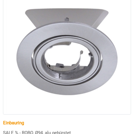
Einbauring
SALE % - ROBO, Ø94, alu gebürstet